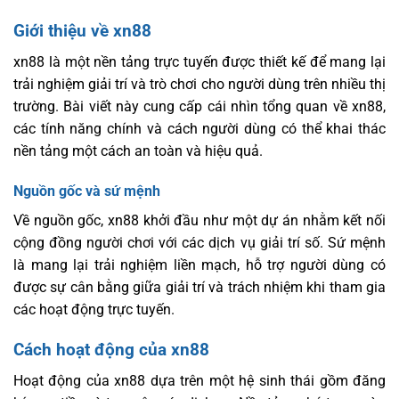
Giới thiệu về xn88
xn88 là một nền tảng trực tuyến được thiết kế để mang lại
trải nghiệm giải trí và trò chơi cho người dùng trên nhiều thị
trường. Bài viết này cung cấp cái nhìn tổng quan về xn88,
các tính năng chính và cách người dùng có thể khai thác
nền tảng một cách an toàn và hiệu quả.
Nguồn gốc và sứ mệnh
Về nguồn gốc, xn88 khởi đầu như một dự án nhằm kết nối
cộng đồng người chơi với các dịch vụ giải trí số. Sứ mệnh
là mang lại trải nghiệm liền mạch, hỗ trợ người dùng có
được sự cân bằng giữa giải trí và trách nhiệm khi tham gia
các hoạt động trực tuyến.
Cách hoạt động của xn88
Hoạt động của xn88 dựa trên một hệ sinh thái gồm đăng