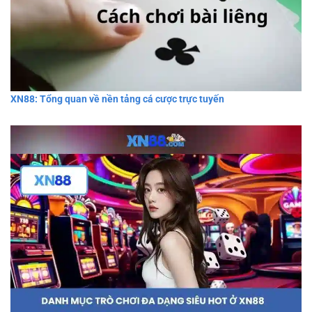
XN88: Tổng quan về nền tảng cá cược trực tuyến