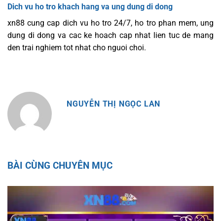
Dich vu ho tro khach hang va ung dung di dong
xn88 cung cap dich vu ho tro 24/7, ho tro phan mem, ung
dung di dong va cac ke hoach cap nhat lien tuc de mang
den trai nghiem tot nhat cho nguoi choi.
NGUYỄN THỊ NGỌC LAN
BÀI CÙNG CHUYÊN MỤC