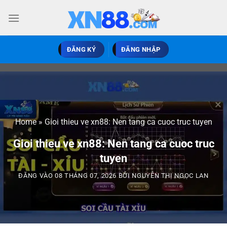
ĐĂNG KÝ
ĐĂNG NHẬP
Home
»
Gioi thieu ve xn88: Nen tang ca cuoc truc tuyen
Gioi thieu ve xn88: Nen tang ca cuoc truc
tuyen
ĐĂNG VÀO
08 THÁNG 07, 2026
BỞI
NGUYỄN THỊ NGỌC LAN