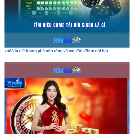
xn88 là gì? Khám phá nền tảng và các đặc điểm nổi bật