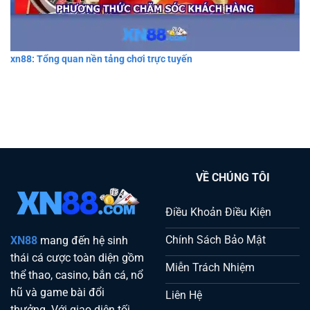
xn88: Tổng quan nền tảng chơi trực tuyến
VỀ CHÚNG TÔI
Điều Khoản Điều Kiện
Chính Sách Bảo Mật
XN88
mang đến hệ sinh
thái cá cược toàn diện gồm
Miễn Trách Nhiệm
thể thao, casino, bắn cá, nổ
hũ và game bài đổi
Liên Hệ
thưởng. Với giao diện tối