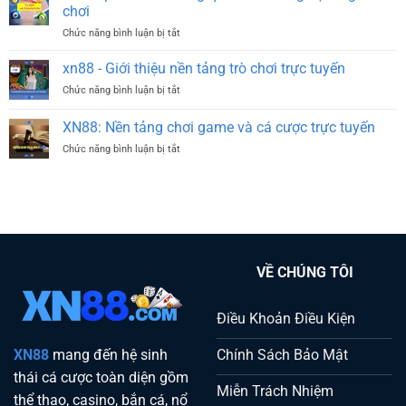
Rùa
Dưới
chơi
Xanh:
Lòng
Bảo mật thanh toán trên xn88
Chức năng bình luận bị tắt
ở
Săn
Đại
Bắn
Thưởng
Dương
Cá
Dưới
xn88 - Giới thiệu nền tảng trò chơi trực tuyến
Hấp
Rùa
Lòng
Dẫn
Kiểm tra danh tính và quản trị rủi ro
Chức năng bình luận bị tắt
ở
Xanh:
Đại
Bắn
Săn
Dương
Quy trình KYC (Know Your Customer) được áp dụng để xác
Cá
XN88: Nền tảng chơi game và cá cược trực tuyến
Thưởng
Hấp
Rùa
thực danh tính người chơi, giúp ngăn chặn hoạt động
Dưới
Dẫn
Chức năng bình luận bị tắt
ở
Xanh:
Lòng
phạm pháp và bảo vệ người chơi khác. Quá trình này có
Bắn
Săn
Đại
Cá
Thưởng
thể bao gồm tải lên tài liệu nhận dạng, xác minh địa chỉ và
Dương
Rùa
Dưới
Hấp
xác thực số điện thoại. Đồng thời, hệ thống quản trị rủi ro
Xanh:
Lòng
Dẫn
Săn
Đại
sẽ theo dõi các hoạt động bất thường và điều chỉnh mức
Thưởng
Dương
cược cho từng người dùng nhằm duy trì sự công bằng và
Dưới
Hấp
VỀ CHÚNG TÔI
Lòng
Dẫn
an toàn cho cộng đồng chơi.
Đại
Dương
Hướng dẫn tham gia và đặt cược
Điều Khoản Điều Kiện
Hấp
Dẫn
Để tham gia cược thể thao trên xn88, người chơi cần thực
Chính Sách Bảo Mật
XN88
mang đến hệ sinh
hiện các bước cơ bản sau, đảm bảo tuân thủ đầy đủ các
thái cá cược toàn diện gồm
Miễn Trách Nhiệm
điều khoản và điều kiện của nền tảng. Dù bạn là người mới
thể thao, casino, bắn cá, nổ