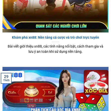
các kèo cược. Hệ thống quản trị rủi ro cũng được thiết kế
để giảm thiểu rủi ro cho người chơi mà vẫn đảm bảo lợi ích
cho nhà cái. Trong khuôn khổ nội dung the thao, sự kết hợp
giữa tính linh hoạt và độ tin cậy mang lại trải nghiệm tích
cực cho người chơi ở mọi trình độ.
Khám phá xn88: Nền tảng cá cược và trò chơi trực tuyến
An toàn, bảo mật và tuân thủ pháp lý
Bài viết giới thiệu xn88, các tính năng nổi bật, cách tham gia và
Bảo mật dữ liệu và thanh toán luôn nằm ở hàng đầu khi
lưu ý an toàn khi sử dụng nền tảng.
khai thác các hoạt động cược thể thao trực tuyến. xn88 áp
dụng các chuẩn mã hóa và các biện pháp bảo mật hiện
đại để bảo vệ thông tin người dùng, đồng thời thực thi quy
trình xác thực danh tính nhằm giảm thiểu gian lận. Người
29
chơi nên hiểu rõ các quy định pháp lý tại khu vực của mình
Th05
khi tham gia cược thể thao trực tuyến, và luôn chơi có trách
nhiệm, giới hạn chi tiêu hợp lý.
Để tăng tính minh bạch, nền tảng cung cấp cập nhật
thường xuyên về điều khoản sử dụng, chính sách riêng tư