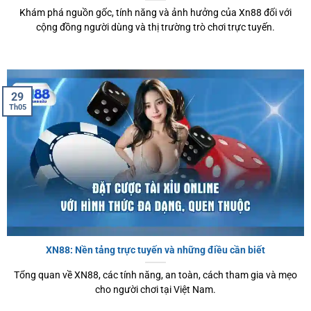
Mục lục
Khám phá nguồn gốc, tính năng và ảnh hưởng của Xn88 đối với
Giới thiệu về xn88 và the thao
cộng đồng người dùng và thị trường trò chơi trực tuyến.
Lý do chọn xn88 cho cược thể thao trực tuyến
An toàn, bảo mật và tuân thủ pháp lý
29
Hướng dẫn tham gia và đặt cược
Th05
Chính sách thanh toán: nạp tiền và rút tiền
Mẹo quản lý ngân sách và tối ưu lợi nhuận
Tương tác người dùng và hỗ trợ khách hàng
Kết luận
Tổng quan về xn88 và the thao
xn88 được thiết kế để phục vụ người chơi yêu thích the
XN88: Nền tảng trực tuyến và những điều cần biết
thao với các môn phổ biến như bóng đá, bóng rổ, quần vợt,
Tổng quan về XN88, các tính năng, an toàn, cách tham gia và mẹo
quần tụ và nhiều sự kiện so kèo trực tiếp. Nền tảng này tích
cho người chơi tại Việt Nam.
hợp công nghệ thời thượng, cho phép người dùng xem tỷ lệ