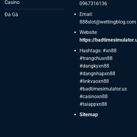
Casino
0967316136
cược. Kết hợp với phân tích dữ liệu và số liệu thống kê, bạn
có thể đưa ra quyết định thông minh hơn và tối ưu hóa cơ
Email:
Đá Gà
hội chiến thắng. Nền tảng cũng cung cấp hướng dẫn chiến
888slot@wettingblog.com
thuật và phân tích số liệu lịch sử để hỗ trợ người chơi ở
Website:
mọi cấp độ.
https://badtimesimulator.
Hashtags: #xn88
#trangchuxn88
#dangkyxn88
#dangnhapxn88
#linkvaoxn88
#badtimesimulator.us
#casinoxn88
#taiappxn88
Sitemap