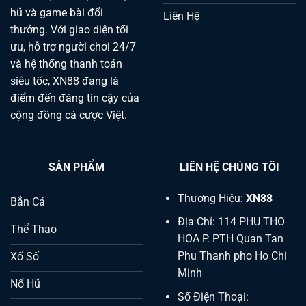
bắt đầu hay người chơi dày dặn kinh nghiệm, quy trình
hũ và game bài đổi
Liên Hệ
dưới đây sẽ giúp bạn nhanh chóng làm quen và tham gia
thưởng. Với giao diện tối
các trận đấu một cách có hệ thống.
ưu, hỗ trợ người chơi 24/7
và hệ thống thanh toán
Bước 1: Đăng ký tài khoản trên trang chủ của XN88.COM
siêu tốc, XN88 đang là
và xác minh danh tính nếu được yêu cầu.
điểm đến đáng tin cậy của
cộng đồng cá cược Việt.
Bước 2: Hoàn tất xác thực bảo mật và liên kết phương thức
thanh toán an toàn.
Bước 3: Nạp tiền vào tài khoản bằng phương thức bạn ưa
SẢN PHẨM
LIÊN HỆ CHÚNG TÔI
thích.
Bước 4: Truy cập khu vực the thao và chọn môn, trận đấu,
Thương Hiệu:
XN88
Bắn Cá
hoặc sự kiện để cược.
Địa Chỉ: 114 PHU THO
Thể Thao
Bước 5: Đặt cược và theo dõi diễn biến trận đấu theo thời
HOA P. PTH Quan Tan
gian thực.
Phu Thanh pho Ho Chi
Xổ Số
Minh
Nổ Hũ
Để tối ưu hóa trải nghiệm, người chơi nên nắm rõ tỷ lệ kèo,
Số Điện Thoại:
cách tính lợi nhuận và điều kiện thắng thua của từng loại