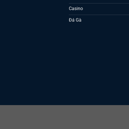
Casino
Đá Gà