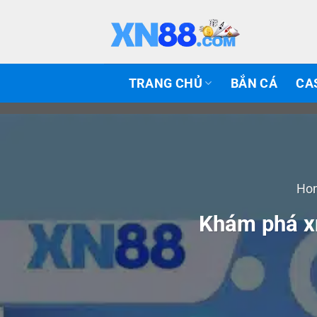
TRANG CHỦ
BẮN CÁ
CA
Ho
Khám phá xn