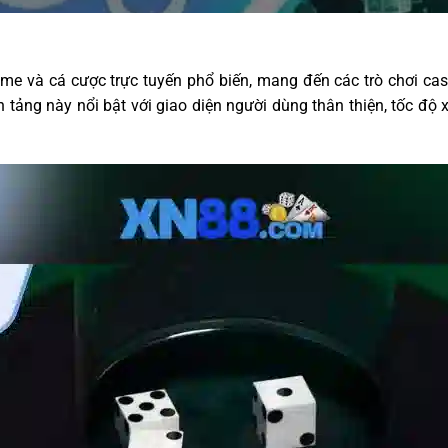
me và cá cược trực tuyến phổ biến, mang đến các trò chơi casin
 tảng này nổi bật với giao diện người dùng thân thiện, tốc độ