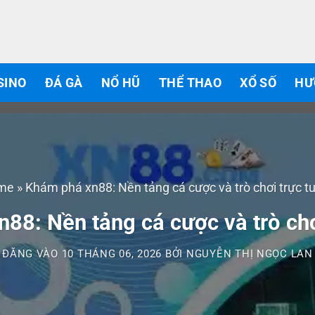
SINO
ĐÁ GÀ
NỔ HŨ
THỂ THAO
XỔ SỐ
HƯ
me
»
Khám phá xn88: Nền tảng cá cược và trò chơi trực t
88: Nền tảng cá cược và trò chơ
ĐĂNG VÀO
10 THÁNG 06, 2026
BỞI
NGUYỄN THỊ NGỌC LAN