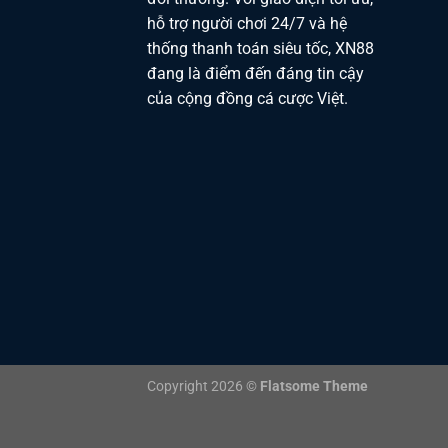
hỗ trợ người chơi 24/7 và hệ
thống thanh toán siêu tốc, XN88
đang là điểm đến đáng tin cậy
của cộng đồng cá cược Việt.
Copyright 2026 ©
Flatsome Theme