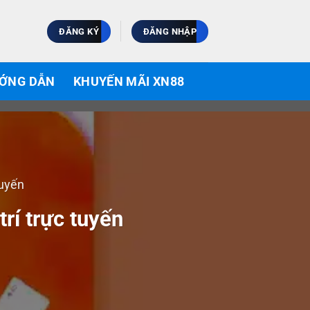
ĐĂNG KÝ
ĐĂNG NHẬP
ỚNG DẪN
KHUYẾN MÃI XN88
tuyến
trí trực tuyến