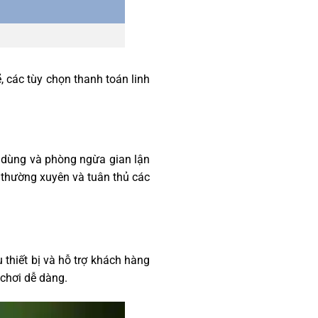
 các tùy chọn thanh toán linh
i dùng và phòng ngừa gian lận
 thường xuyên và tuân thủ các
 thiết bị và hỗ trợ khách hàng
 chơi dễ dàng.