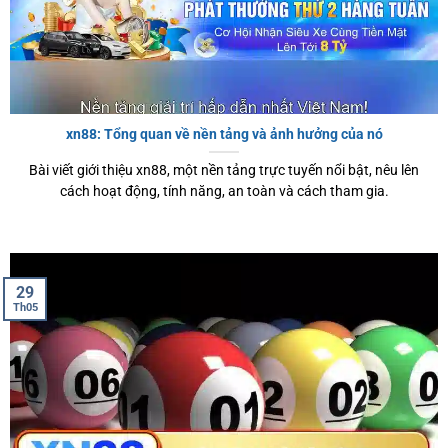
Sảnh Live Casino với Dealer người thật tại XN88
Nổ Hũ (Slots) - Cơ Hội Đổi Đời
xn88: Tổng quan về nền tảng và ảnh hưởng của nó
Nếu bạn yêu thích sự giải trí nhanh gọn và cơ hội trúng giải
Bài viết giới thiệu xn88, một nền tảng trực tuyến nổi bật, nêu lên
cách hoạt động, tính năng, an toàn và cách tham gia.
Jackpot khủng, khu vực Slots tại
xn88
là lựa chọn hoàn
hảo. Hàng nghìn tựa game với chủ đề phong phú từ cổ
điển đến hiện đại, tỷ lệ RTP (Return to Player) luôn được
duy trì ở mức cao cạnh tranh.
29
Th05
Cá Cược Thể Thao & E-sports
Ngoài thế mạnh về
casino
, nền tảng còn cung cấp hàng
nghìn sự kiện thể thao mỗi ngày. Từ bóng đá, bóng rổ đến
các giải đấu E-sports lớn như LMHT, CS:GO, tất cả đều có
tỷ lệ kèo hấp dẫn nhất thị trường.