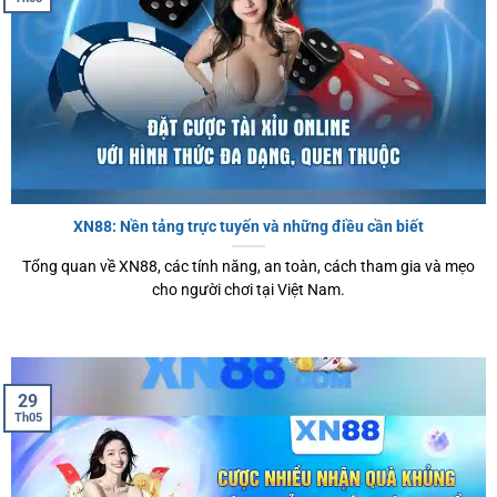
Baccarat:
Đa dạng bàn chơi, từ tốc độ nhanh đến chế độ
không hoa hồng.
Roulette:
Vòng quay may mắn với hình ảnh sắc nét 4K.
Blackjack:
Thử thách trí tuệ với các Dealer xinh đẹp và
chuyên nghiệp.
XN88: Nền tảng trực tuyến và những điều cần biết
Tổng quan về XN88, các tính năng, an toàn, cách tham gia và mẹo
cho người chơi tại Việt Nam.
29
Th05