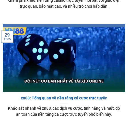
Khám phá xn88, nền tảng casino trực tuyến nổi bật với giao diện
Giao diện trang chủ XN88 hiện đại và sang trọng
trực quan, bảo mật cao, và nhiều trò chơi hấp dẫn.
Mục Lục
1. Tổng Quan Về Thương Hiệu XN88
29
Th05
2. Kho Tàng Trò Chơi Casino Đa Dạng
3. Những Ưu Điểm Vượt Trội Của Hệ Thống
4. Hướng Dẫn Tham Gia & Nạp Rút
5. Câu Hỏi Thường Gặp
1. Tổng Quan Về Thương Hiệu XN88
Khi nhắc đến thị trường cá cược Châu Á,
xn88
nổi lên như
xn88: Tổng quan về nền tảng cá cược trực tuyến
một "ông lớn" với nền tảng tài chính vững mạnh và lịch sử
Khảo sát nhanh về xn88, các dịch vụ cược, tính năng và mức độ
hoạt động lâu đời. Khác với các trang web trôi nổi, chúng
an toàn của nền tảng cá cược trực tuyến phổ biến này.
tôi tại XN88.COM cam kết mang lại môi trường cá cược
hợp pháp, được cấp phép bởi các tổ chức quản lý cờ bạc