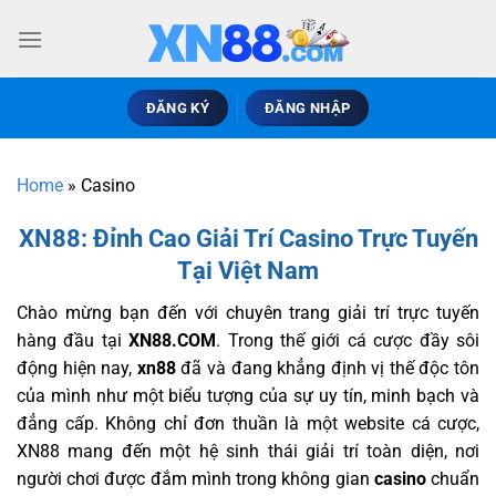
ĐĂNG KÝ
ĐĂNG NHẬP
Home
»
Casino
XN88: Đỉnh Cao Giải Trí Casino Trực Tuyến
Tại Việt Nam
Chào mừng bạn đến với chuyên trang giải trí trực tuyến
hàng đầu tại
XN88.COM
. Trong thế giới cá cược đầy sôi
động hiện nay,
xn88
đã và đang khẳng định vị thế độc tôn
của mình như một biểu tượng của sự uy tín, minh bạch và
đẳng cấp. Không chỉ đơn thuần là một website cá cược,
XN88 mang đến một hệ sinh thái giải trí toàn diện, nơi
người chơi được đắm mình trong không gian
casino
chuẩn