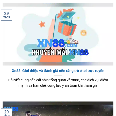
An toàn, pháp lý và công bằng
Để đảm bảo quyền lợi cược, bạn nên tìm kiếm các dấu hiệu
29
Th05
của một nền tảng hợp pháp: giấy phép đáng tin cậy, RNG
được kiểm tra độc lập và các quy tắc bảo mật dữ liệu. No
hu là mục tiêu chung để đảm bảo rằng mọi hoạt động
cược diễn ra công bằng và có kiểm soát.
Giấy phép và kiểm toán
Kiểm tra giấy phép từ các cơ quan có thẩm quyền và xem
báo cáo kiểm toán công khai giúp người chơi đánh giá
Xn88: Giới thiệu và đánh giá nền tảng trò chơi trực tuyến
mức độ tin cậy. Các nhà cái uy tín thường công khai thông
tin giấy phép và kết quả kiểm toán, giảm thiểu rủi ro liên
Bài viết cung cấp cái nhìn tổng quan về xn88, các dịch vụ, điểm
quan đến gian lận.
mạnh và hạn chế, cùng lưu ý an toàn khi tham gia
Bảo mật thông tin và trách nhiệm
Những biện pháp bảo mật như mã hóa SSL, xác thực hai
29
yếu tố và quản lý dữ liệu người chơi là tiêu chuẩn ngành.
Th05