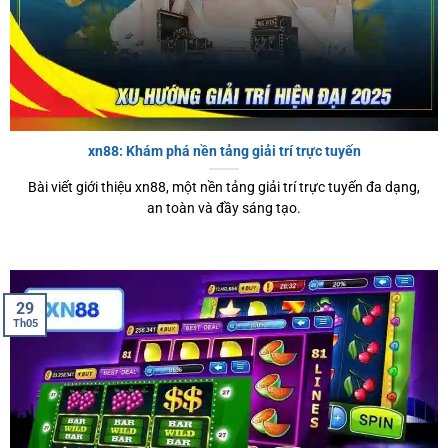
Chọn nền tảng có cơ chế rút tiền nhanh, ít điều kiện và
phản hồi khách hàng nhanh chóng. Lịch sử giao dịch và
thời gian xử lý thanh toán là các yếu tố nên được kiểm
chứng trước khi đăng ký.
Trải nghiệm người chơi và tối ưu nội dung cho
xn88: Khám phá nền tảng giải trí trực tuyến
người dùng
Bài viết giới thiệu xn88, một nền tảng giải trí trực tuyến đa dạng,
Giao diện người dùng nên trực quan, hỗ trợ đa ngôn ngữ và
an toàn và đầy sáng tạo.
tối ưu cho di động. Thử nghiệm tính năng live casino,
sportsbook và các trò chơi slot sẽ giúp đánh giá sự đa
dạng và tính mượt mà của nền tảng. Đồng thời, tối ưu nội
dung cho người dùng và công cụ tìm kiếm (SEO) cần chú ý
29
Th05
các yếu tố như thời gian tải trang, cấu trúc nội dung và sự
liên kết giữa nội dung với từ khóa
xn88
và no hu.
Tham khảo no hu và trách nhiệm
Đặt mục tiêu chơi có kiểm soát, đặt giới hạn chi tiêu và biết