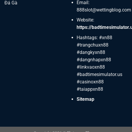
Email:
Đá Gà
888slot@wettingblog.com
Website:
https://badtimesimulator.
Hashtags: #xn88
#trangchuxn88
#dangkyxn88
#dangnhapxn88
#linkvaoxn88
#badtimesimulator.us
#casinoxn88
#taiappxn88
Sitemap