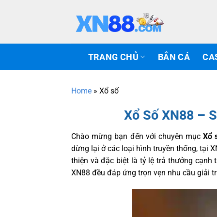
TRANG CHỦ
BẮN CÁ
CA
Home
»
Xổ số
Xổ Số XN88 – S
Chào mừng bạn đến với chuyên mục
Xổ 
dừng lại ở các loại hình truyền thống, tạ
thiện và đặc biệt là tỷ lệ trả thưởng cạnh
XN88 đều đáp ứng trọn vẹn nhu cầu giải trí