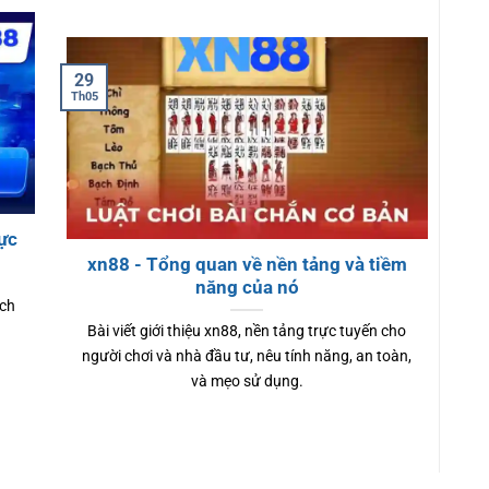
ôn là một trong những mảng thu hút lượng người chơi đông đả
 hợp tác với các nhà cung cấp nền tảng xổ số hàng đầu (như 
29
Th05
rủi ro pháp lý và tỷ lệ ăn thấp (thường chỉ 1 ăn 70 hoặc 80), 
ện thoại. Hệ thống xử lý kết quả tự động, trả thưởng ngay sau k
ực
 Lô đề tại XN88?
xn88 - Tổng quan về nền tảng và tiềm
năng của nó
88
vẫn vững vàng ở vị trí top đầu trong lòng cộng đồng lô thủ
ách
Bài viết giới thiệu xn88, nền tảng trực tuyến cho
người chơi và nhà đầu tư, nêu tính năng, an toàn,
ăn 99)
và mẹo sử dụng.
lựa chọn chúng tôi. Thay vì mức ăn thấp ở các đại lý bên ngoài
iều này tối ưu hóa lợi nhuận cho mỗi đồng vốn bạn bỏ ra.