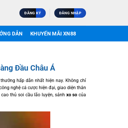
ĐĂNG KÝ
ĐĂNG NHẬP
ỚNG DẪN
KHUYẾN MÃI XN88
Hàng Đầu Châu Á
g thưởng hấp dẫn nhất hiện nay. Không chỉ
công nghệ cá cược hiện đại, giao diện thân
y cao thủ soi cầu lão luyện, sảnh
xo so
của