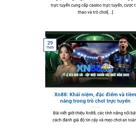
trực tuyến cung cấp casino trực tuyến, cược 
thao và trò chơi[...]
29
Th05
Mục Lục
1. Tổng quan về sảnh Xổ số XN88
2. Tại sao nên chọn cá cược Lô đề tại XN
3. Các sản phẩm Xổ số nổi bật nhất
Xn88: Khái niệm, đặc điểm và tiề
4. Bảng tỷ lệ trả thưởng hấp dẫn
năng trong trò chơi trực tuyến
5. Hướng dẫn tham gia cược Xổ số tại XN
Bài viết giới thiệu Xn88, các tính năng nổi bậ
6. Kết luận
cách đánh giá độ tin cậy và mẹo chơi an toà
Tổng quan về sảnh Xổ số