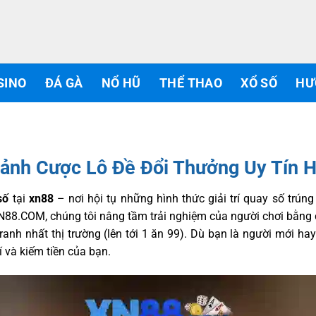
SINO
ĐÁ GÀ
NỔ HŨ
THỂ THAO
XỔ SỐ
HƯ
ảnh Cược Lô Đề Đổi Thưởng Uy Tín 
số
tại
xn88
– nơi hội tụ những hình thức giải trí quay số trún
i XN88.COM, chúng tôi nâng tầm trải nghiệm của người chơi bằng 
 tranh nhất thị trường (lên tới 1 ăn 99). Dù bạn là người mới ha
 và kiếm tiền của bạn.