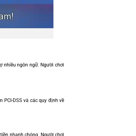
trợ nhiều ngôn ngữ. Người chơi
ẩn PCI-DSS và các quy định về
 tiền nhanh chóng. Người chơi