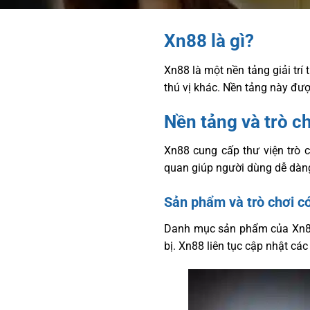
Xn88 là gì?
Xn88 là một nền tảng giải trí 
thú vị khác. Nền tảng này đượ
Nền tảng và trò c
Xn88 cung cấp thư viện trò ch
quan giúp người dùng dễ dàng 
Sản phẩm và trò chơi c
Danh mục sản phẩm của Xn88 g
bị. Xn88 liên tục cập nhật cá