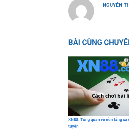
NGUYỄN TH
BÀI CÙNG CHUY
XN88: Tổng quan về nền tảng cá 
tuyến