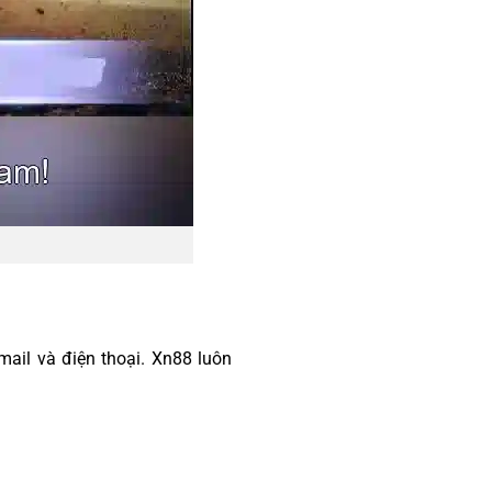
mail và điện thoại. Xn88 luôn