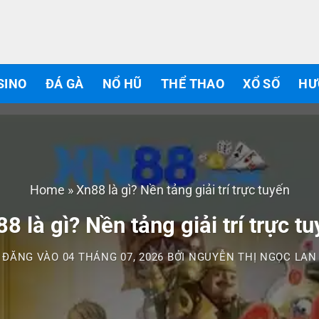
SINO
ĐÁ GÀ
NỔ HŨ
THỂ THAO
XỔ SỐ
HƯ
Home
»
Xn88 là gì? Nền tảng giải trí trực tuyến
8 là gì? Nền tảng giải trí trực t
ĐĂNG VÀO
04 THÁNG 07, 2026
BỞI
NGUYỄN THỊ NGỌC LAN