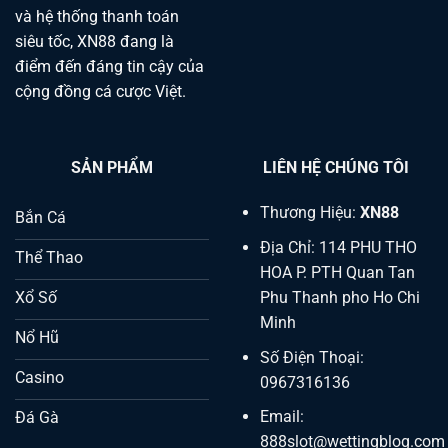
và hệ thống thanh toán
siêu tốc, XN88 đang là
điểm đến đáng tin cậy của
cộng đồng cá cược Việt.
SẢN PHẨM
LIÊN HỆ CHÚNG TÔI
Thương Hiệu:
XN88
Bắn Cá
Địa Chỉ: 114 PHU THO
Thể Thao
HOA P. PTH Quan Tan
Phu Thanh pho Ho Chi
Xổ Số
Minh
Nổ Hũ
Số Điện Thoại:
Casino
0967316136
Email:
Đá Gà
888slot@wettingblog.com