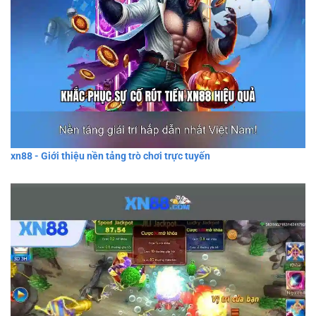
xn88 - Giới thiệu nền tảng trò chơi trực tuyến