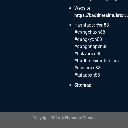
Website:
https://badtimesimulator.
Hashtags: #xn88
#trangchuxn88
#dangkyxn88
#dangnhapxn88
#linkvaoxn88
#badtimesimulator.us
#casinoxn88
#taiappxn88
Sitemap
Copyright 2026 ©
Flatsome Theme