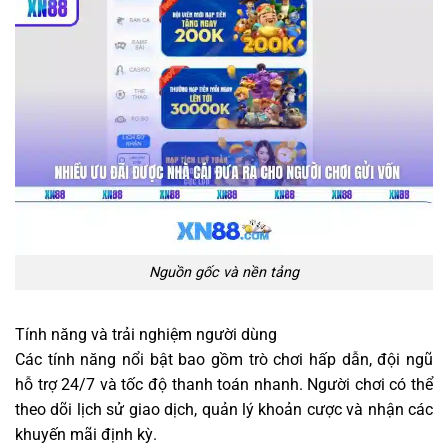
Nguồn gốc và nền tảng
Tính năng và trải nghiệm người dùng
Các tính năng nổi bật bao gồm trò chơi hấp dẫn, đội ngũ
hỗ trợ 24/7 và tốc độ thanh toán nhanh. Người chơi có thể
theo dõi lịch sử giao dịch, quản lý khoản cược và nhận các
khuyến mãi định kỳ.