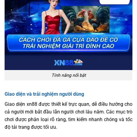
Tính năng nổi bật
Giao diện và trải nghiệm người dùng
Giao diện xn88 được thiết kế trực quan, dễ điều hướng cho
cả người mới bắt đầu lẫn người chơi lâu năm. Các mục trò
chơi được phân loại rõ ràng, tìm kiếm nhanh chóng và tốc
độ tải trang được tối ưu.