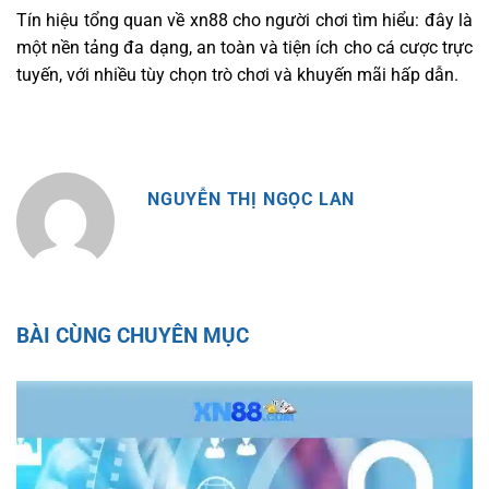
Tín hiệu tổng quan về xn88 cho người chơi tìm hiểu: đây là
một nền tảng đa dạng, an toàn và tiện ích cho cá cược trực
tuyến, với nhiều tùy chọn trò chơi và khuyến mãi hấp dẫn.
NGUYỄN THỊ NGỌC LAN
BÀI CÙNG CHUYÊN MỤC