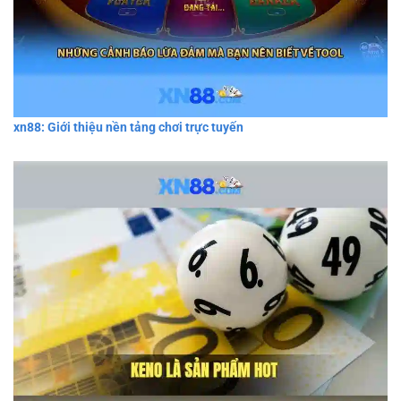
xn88: Giới thiệu nền tảng chơi trực tuyến