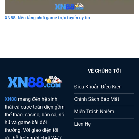
XN88: Nền tảng chơi game trực tuyến uy tín
VỀ CHÚNG TÔI
Điều Khoản Điều Kiện
Chính Sách Bảo Mật
XN88
mang đến hệ sinh
thái cá cược toàn diện gồm
Miễn Trách Nhiệm
thể thao, casino, bắn cá, nổ
hũ và game bài đổi
Liên Hệ
thưởng. Với giao diện tối
ưu, hỗ trợ người chơi 24/7