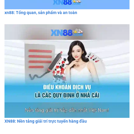
xn88: Tổng quan, sản phẩm và an toàn
XN88: Nền tảng giải trí trực tuyến hàng đầu