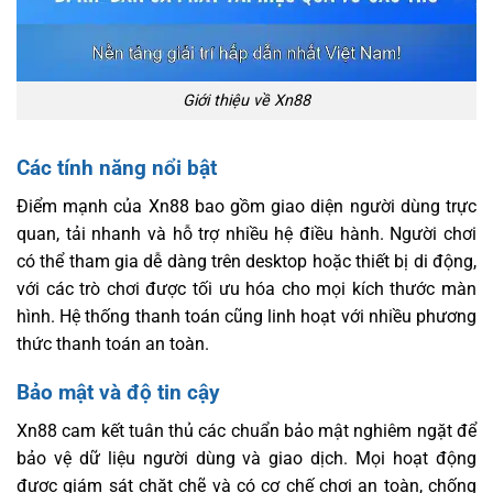
Giới thiệu về Xn88
Các tính năng nổi bật
Điểm mạnh của Xn88 bao gồm giao diện người dùng trực
quan, tải nhanh và hỗ trợ nhiều hệ điều hành. Người chơi
có thể tham gia dễ dàng trên desktop hoặc thiết bị di động,
với các trò chơi được tối ưu hóa cho mọi kích thước màn
hình. Hệ thống thanh toán cũng linh hoạt với nhiều phương
thức thanh toán an toàn.
Bảo mật và độ tin cậy
Xn88 cam kết tuân thủ các chuẩn bảo mật nghiêm ngặt để
bảo vệ dữ liệu người dùng và giao dịch. Mọi hoạt động
được giám sát chặt chẽ và có cơ chế chơi an toàn, chống