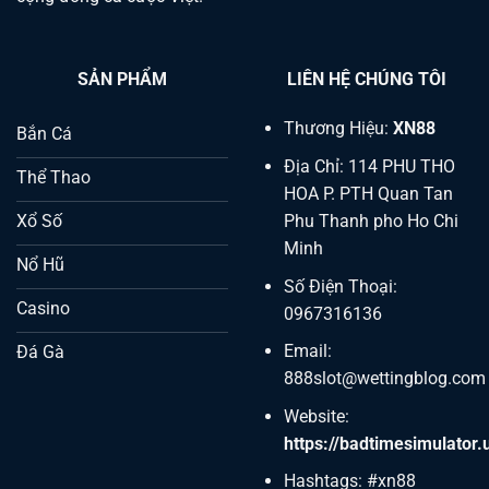
SẢN PHẨM
LIÊN HỆ CHÚNG TÔI
Thương Hiệu:
XN88
Bắn Cá
Địa Chỉ: 114 PHU THO
Thể Thao
HOA P. PTH Quan Tan
Phu Thanh pho Ho Chi
Xổ Số
Minh
Nổ Hũ
Số Điện Thoại:
Casino
0967316136
Email:
Đá Gà
888slot@wettingblog.com
Website:
https://badtimesimulator.
Hashtags: #xn88