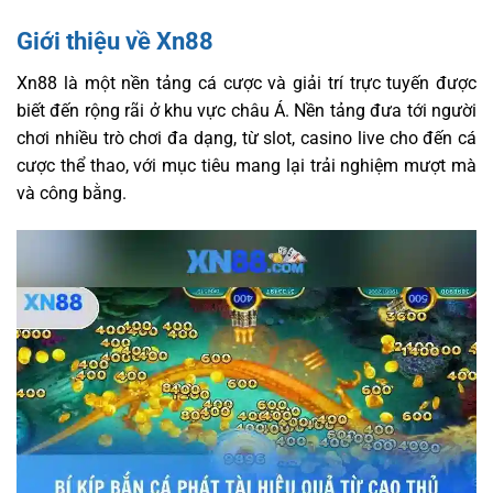
Giới thiệu về Xn88
Xn88 là một nền tảng cá cược và giải trí trực tuyến được
biết đến rộng rãi ở khu vực châu Á. Nền tảng đưa tới người
chơi nhiều trò chơi đa dạng, từ slot, casino live cho đến cá
cược thể thao, với mục tiêu mang lại trải nghiệm mượt mà
và công bằng.