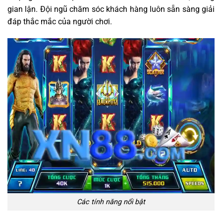
gian lận. Đội ngũ chăm sóc khách hàng luôn sẵn sàng giải
đáp thắc mắc của người chơi.
Các tính năng nổi bật