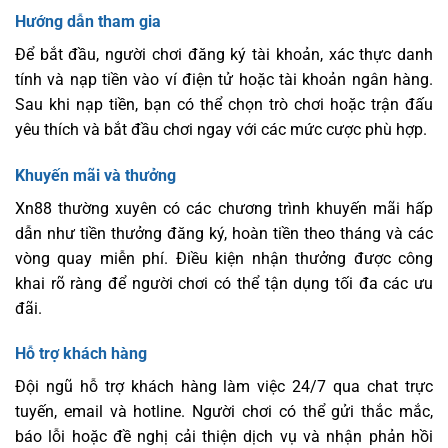
Hướng dẫn tham gia
Để bắt đầu, người chơi đăng ký tài khoản, xác thực danh
tính và nạp tiền vào ví điện tử hoặc tài khoản ngân hàng.
Sau khi nạp tiền, bạn có thể chọn trò chơi hoặc trận đấu
yêu thích và bắt đầu chơi ngay với các mức cược phù hợp.
Khuyến mãi và thưởng
Xn88 thường xuyên có các chương trình khuyến mãi hấp
dẫn như tiền thưởng đăng ký, hoàn tiền theo tháng và các
vòng quay miễn phí. Điều kiện nhận thưởng được công
khai rõ ràng để người chơi có thể tận dụng tối đa các ưu
đãi.
Hỗ trợ khách hàng
Đội ngũ hỗ trợ khách hàng làm việc 24/7 qua chat trực
tuyến, email và hotline. Người chơi có thể gửi thắc mắc,
báo lỗi hoặc đề nghị cải thiện dịch vụ và nhận phản hồi