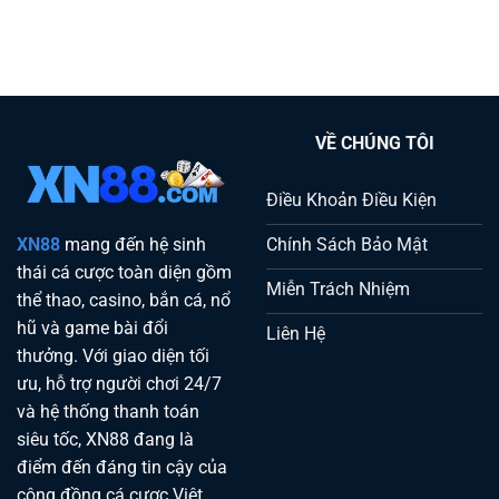
VỀ CHÚNG TÔI
Điều Khoản Điều Kiện
Chính Sách Bảo Mật
XN88
mang đến hệ sinh
thái cá cược toàn diện gồm
Miễn Trách Nhiệm
thể thao, casino, bắn cá, nổ
hũ và game bài đổi
Liên Hệ
thưởng. Với giao diện tối
ưu, hỗ trợ người chơi 24/7
và hệ thống thanh toán
siêu tốc, XN88 đang là
điểm đến đáng tin cậy của
cộng đồng cá cược Việt.