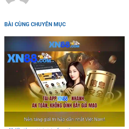
BÀI CÙNG CHUYÊN MỤC