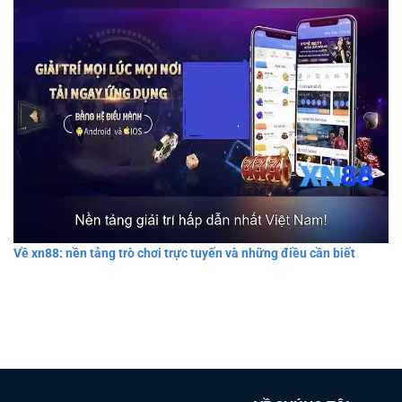
Về xn88: nền tảng trò chơi trực tuyến và những điều cần biết