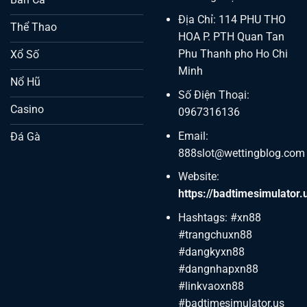
Địa Chỉ: 114 PHU THO
Thể Thao
HOA P. PTH Quan Tan
Phu Thanh pho Ho Chi
Xổ Số
Minh
Nổ Hũ
Số Điện Thoại:
Casino
0967316136
Email:
Đá Gà
888slot@wettingblog.com
Website:
https://badtimesimulator.
Hashtags: #xn88
#trangchuxn88
#dangkyxn88
#dangnhapxn88
#linkvaoxn88
#badtimesimulator.us