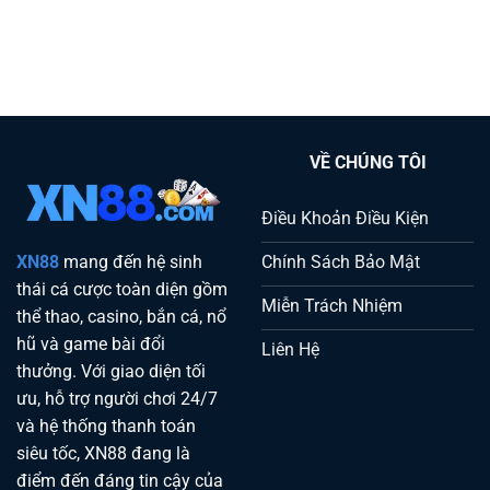
VỀ CHÚNG TÔI
Điều Khoản Điều Kiện
Chính Sách Bảo Mật
XN88
mang đến hệ sinh
thái cá cược toàn diện gồm
Miễn Trách Nhiệm
thể thao, casino, bắn cá, nổ
hũ và game bài đổi
Liên Hệ
thưởng. Với giao diện tối
ưu, hỗ trợ người chơi 24/7
và hệ thống thanh toán
siêu tốc, XN88 đang là
điểm đến đáng tin cậy của