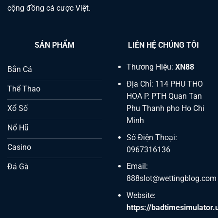
cộng đồng cá cược Việt.
SẢN PHẨM
LIÊN HỆ CHÚNG TÔI
Thương Hiệu:
XN88
Bắn Cá
Địa Chỉ: 114 PHU THO
Thể Thao
HOA P. PTH Quan Tan
Phu Thanh pho Ho Chi
Xổ Số
Minh
Nổ Hũ
Số Điện Thoại:
Casino
0967316136
Email:
Đá Gà
888slot@wettingblog.com
Website:
https://badtimesimulator.