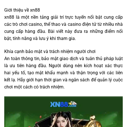
Giới thiệu về xn88
xn88 là một nền tảng giải trí trực tuyến nổi bật cung cấp
các trò chơi casino, thể thao và casino điện tử từ nhiều nhà
cung cấp hàng đầu. Bài viết này đưa ra những điểm nổi
bật, tính năng và lưu ý khi tham gia.
Khía cạnh bảo mật và trách nhiệm người chơi
An toàn thông tin, bảo mật giao dịch và tuân thủ pháp luật
là ưu tiên hàng đầu. Người dùng nên kích hoạt xác thực
hai yếu tố, tạo mật khẩu mạnh và thận trọng với các liên
kết lạ. Hãy giới hạn thời gian và ngân sách để quản lý cuộc
chơi một cách có trách nhiệm.