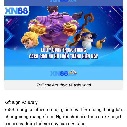
Trải nghiệm thực tế trên xn88
Kết luận và lưu ý
xn88 mang lại nhiều cơ hội giải trí và tiềm năng thắng lớn,
nhưng cũng mang rủi ro. Người chơi nên luôn có kế hoạch
chi tiêu và tuân thủ nội quy của nền tảng.