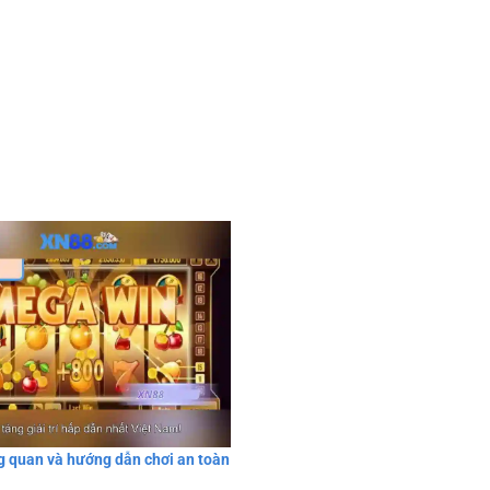
g quan và hướng dẫn chơi an toàn