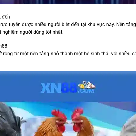
t đến
 trực tuyến được nhiều người biết đến tại khu vực này. Nền tả
i nghiệm người dùng tốt nhất.
xn88
rộng từ một nền tảng nhỏ thành một hệ sinh thái với nhiều sả