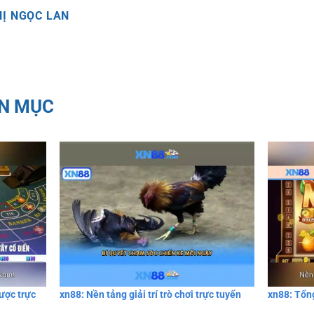
Ị NGỌC LAN
ÊN MỤC
ược trực
xn88: Nền tảng giải trí trò chơi trực tuyến
xn88: Tổn