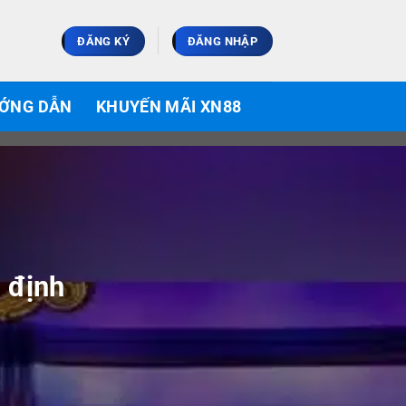
ĐĂNG KÝ
ĐĂNG NHẬP
ỚNG DẪN
KHUYẾN MÃI XN88
 định