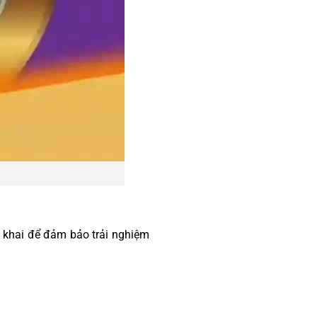
n khai để đảm bảo trải nghiệm