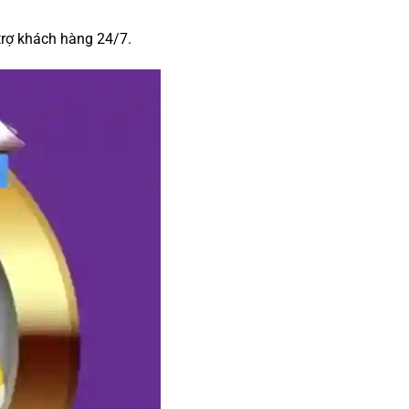
trợ khách hàng 24/7.