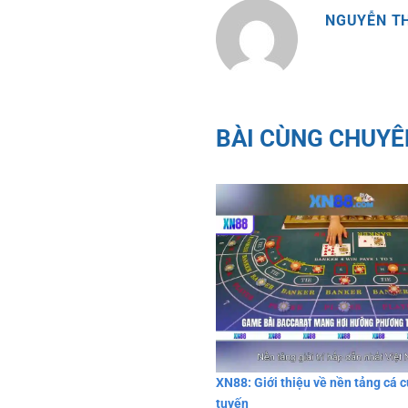
NGUYỄN TH
BÀI CÙNG CHUY
XN88: Giới thiệu về nền tảng cá c
tuyến