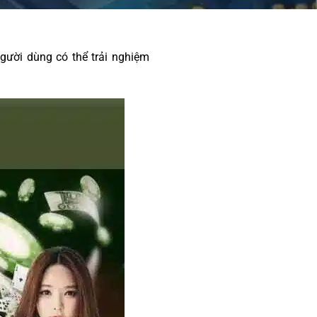
 người dùng có thể trải nghiệm