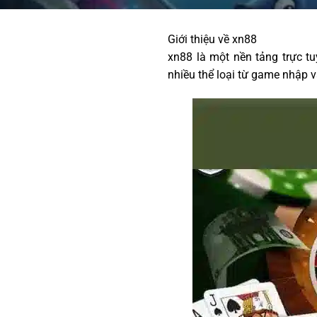
Giới thiệu về xn88
xn88 là một nền tảng trực tuy
nhiều thể loại từ game nhập v