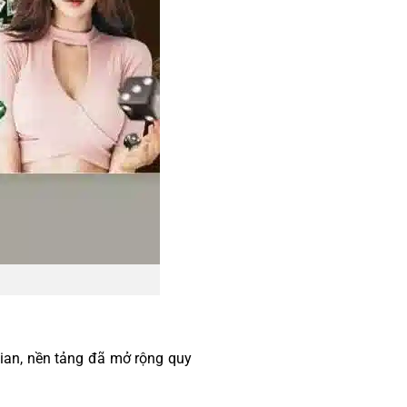
ian, nền tảng đã mở rộng quy