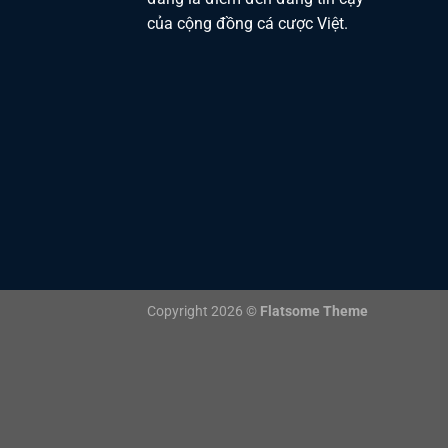
của cộng đồng cá cược Việt.
Copyright 2026 ©
Flatsome Theme