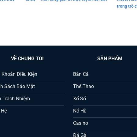
trong trò 
VỀ CHÚNG TÔI
SẢN PHẨM
 Khoản Điều Kiện
Bắn Cá
nh Sách Bảo Mật
Thể Thao
n Trách Nhiệm
Xổ Số
 Hệ
Nổ Hũ
Casino
Đá Gà