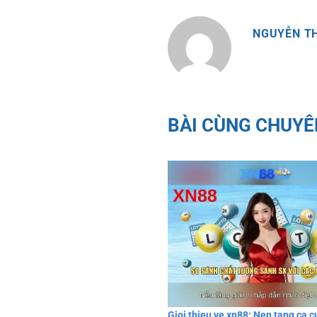
NGUYỄN TH
BÀI CÙNG CHUY
Gioi thieu ve xn88: Nen tang ca c