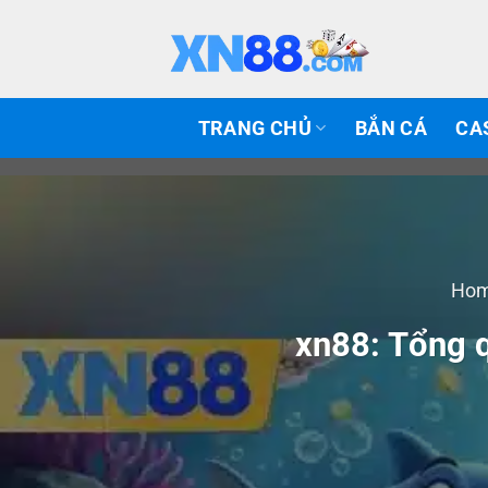
TRANG CHỦ
BẮN CÁ
CA
Ho
xn88: Tổng qu