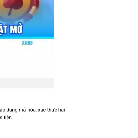
 áp dụng mã hóa, xác thực hai
 tiện.